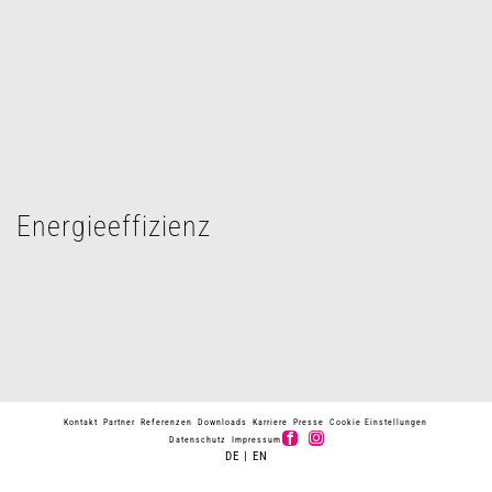
Energieeffizienz
Kontakt
Partner
Referenzen
Downloads
Karriere
Presse
Cookie Einstellungen
Datenschutz
Impressum
DE
|
EN