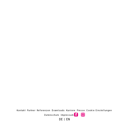
Kontakt
Partner
Referenzen
Downloads
Karriere
Presse
Cookie Einstellungen
Datenschutz
Impressum
DE
|
EN