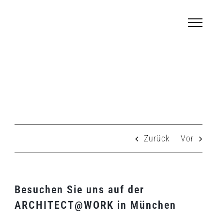
Zum
Inhalt
springen
Besuchen Sie uns auf der ARCHITECT@WORK
in München
Zurück
Vor
Besuchen Sie uns auf der
ARCHITECT@WORK in München