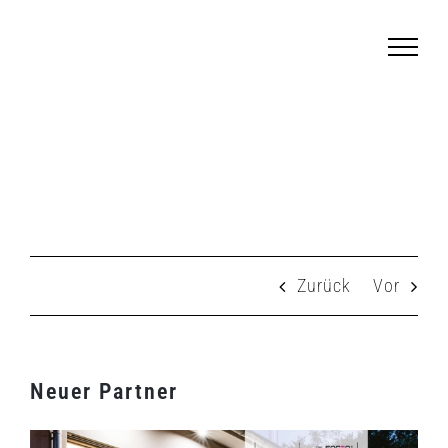
Zum
Inhalt
springen
Neuer Partner
Zurück
Vor
Neuer Partner